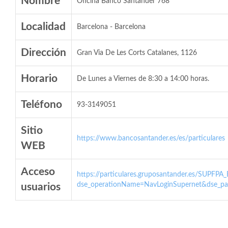
Nombre
Oficina Banco Santander 768
Localidad
Barcelona - Barcelona
Dirección
Gran Via De Les Corts Catalanes, 1126
Horario
De Lunes a Viernes de 8:30 a 14:00 horas.
Teléfono
93-3149051
Sitio
https://www.bancosantander.es/es/particulares
WEB
Acceso
https://particulares.gruposantander.es/SUPFPA
dse_operationName=NavLoginSupernet&dse_par
usuarios