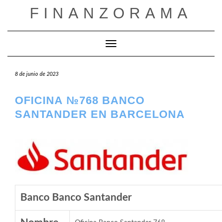
Saltar
FINANZORAMA
al
contenido
Cambiar modo de navegación
8 de junio de 2023
OFICINA №768 BANCO
SANTANDER EN BARCELONA
Banco Banco Santander