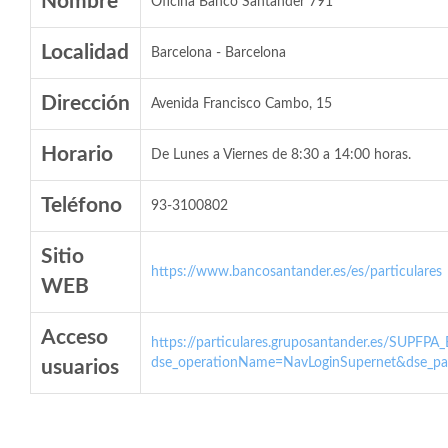
Nombre
Oficina Banco Santander 791
Localidad
Barcelona - Barcelona
Dirección
Avenida Francisco Cambo, 15
Horario
De Lunes a Viernes de 8:30 a 14:00 horas.
Teléfono
93-3100802
Sitio
https://www.bancosantander.es/es/particulares
WEB
Acceso
https://particulares.gruposantander.es/SUPFPA
dse_operationName=NavLoginSupernet&dse_par
usuarios