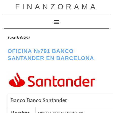
Saltar
FINANZORAMA
al
contenido
Cambiar modo de navegación
8 de junio de 2023
OFICINA №791 BANCO
SANTANDER EN BARCELONA
Banco Banco Santander