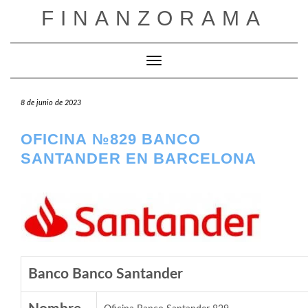
Saltar
FINANZORAMA
al
contenido
Cambiar modo de navegación
8 de junio de 2023
OFICINA №829 BANCO
SANTANDER EN BARCELONA
Banco Banco Santander