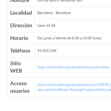
Nombre
Oficina Banco Santander 829
Localidad
Barcelona - Barcelona
Dirección
Gava 62-68
Horario
De Lunes a Viernes de 8:30 a 14:00 horas.
Teléfono
93-4211349
Sitio
https://www.bancosantander.es/es/particulares
WEB
Acceso
https://particulares.gruposantander.es/SUPFPA
dse_operationName=NavLoginSupernet&dse_par
usuarios