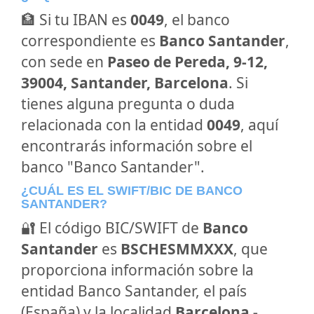
🏦 Si tu IBAN es
0049
, el banco
correspondiente es
Banco Santander
,
con sede en
Paseo de Pereda, 9-12,
39004, Santander, Barcelona
. Si
tienes alguna pregunta o duda
relacionada con la entidad
0049
, aquí
encontrarás información sobre el
banco "Banco Santander".
¿CUÁL ES EL SWIFT/BIC DE BANCO
SANTANDER?
🔐 El código BIC/SWIFT de
Banco
Santander
es
BSCHESMMXXX
, que
proporciona información sobre la
entidad Banco Santander, el país
(España) y la localidad
Barcelona -