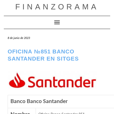
Saltar
FINANZORAMA
al
contenido
Cambiar modo de navegación
8 de junio de 2023
OFICINA №851 BANCO
SANTANDER EN SITGES
Banco Banco Santander