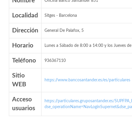
Nombre
Oficina Banco Santander 851
Localidad
Sitges - Barcelona
Dirección
General De Palafox, 5
Horario
Lunes a Sábado de 8:00 a 14:00 y los Jueves de
Teléfono
936367110
Sitio
https://www.bancosantander.es/es/particulares
WEB
Acceso
https://particulares.gruposantander.es/SUPFPA
dse_operationName=NavLoginSupernet&dse_par
usuarios