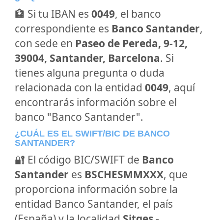
🏦 Si tu IBAN es
0049
, el banco
correspondiente es
Banco Santander
,
con sede en
Paseo de Pereda, 9-12,
39004, Santander, Barcelona
. Si
tienes alguna pregunta o duda
relacionada con la entidad
0049
, aquí
encontrarás información sobre el
banco "Banco Santander".
¿CUÁL ES EL SWIFT/BIC DE BANCO
SANTANDER?
🔐 El código BIC/SWIFT de
Banco
Santander
es
BSCHESMMXXX
, que
proporciona información sobre la
entidad Banco Santander, el país
(España) y la localidad
Sitges -