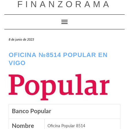
FINANZORAMA
Saltar
al
contenido
Cambiar modo de navegación
8 de junio de 2023
OFICINA №8514 POPULAR EN
VIGO
Banco Popular
Nombre
Oficina Popular 8514