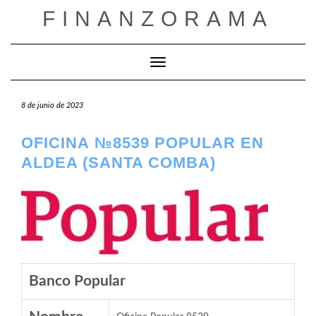
Saltar
FINANZORAMA
al
contenido
Cambiar modo de navegación
8 de junio de 2023
OFICINA №8539 POPULAR EN
ALDEA (SANTA COMBA)
Banco Popular