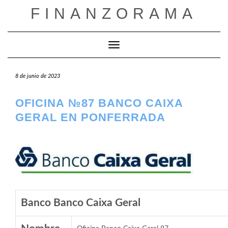
Saltar
FINANZORAMA
al
contenido
Cambiar modo de navegación
8 de junio de 2023
OFICINA №87 BANCO CAIXA
GERAL EN PONFERRADA
Banco Banco Caixa Geral