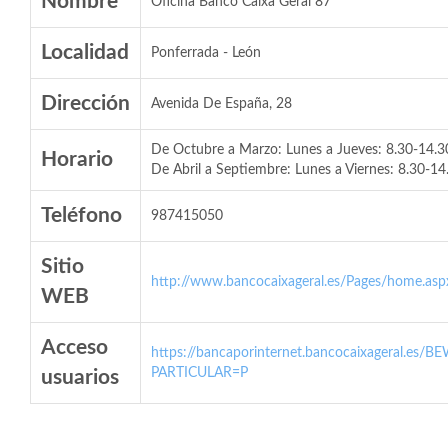
Nombre
Oficina Banco Caixa Geral 87
Localidad
Ponferrada - León
Dirección
Avenida De España, 28
De Octubre a Marzo: Lunes a Jueves: 8.30-14.30 
Horario
De Abril a Septiembre: Lunes a Viernes: 8.30-14
Teléfono
987415050
Sitio
http://www.bancocaixageral.es/Pages/home.asp
WEB
Acceso
https://bancaporinternet.bancocaixageral.es/BE
PARTICULAR=P
usuarios