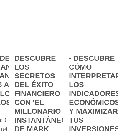
DE LA
DESCUBRE
- DESCUBRE
ANCIA:
LOS
CÓMO
ANZAR
SECRETOS
INTERPRETAR
 A
DEL ÉXITO
LOS
 LOS
FINANCIERO
INDICADORES
LOS
CON 'EL
ECONÓMICOS
MILLONARIO
Y MAXIMIZAR
a: Cómo
INSTANTÁNEO'
TUS
metas
DE MARK
INVERSIONES