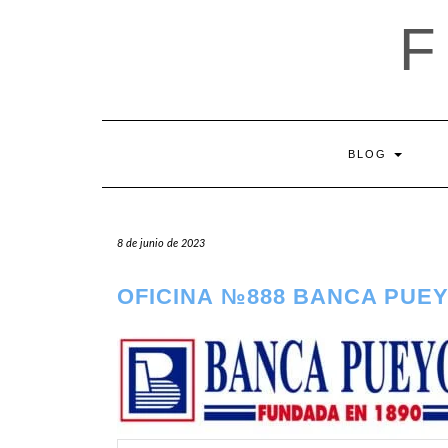
Saltar
al
contenido
BLOG
8 de junio de 2023
OFICINA №888 BANCA PUEY