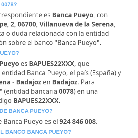
 0078?
orrespondiente es
Banca Pueyo
, con
e, 2, 06700, Villanueva de la Serena,
ta o duda relacionada con la entidad
ión sobre el banco "Banca Pueyo".
PUEYO?
 Pueyo
es
BAPUES22XXX
, que
 entidad Banca Pueyo, el país (España) y
ena - Badajoz
en
Badajoz
. Para
o" (entidad bancaria
0078
) en una
ódigo
BAPUES22XXX
.
 DE BANCA PUEYO?
de Banca Pueyo es el
924 846 008
.
EL BANCO BANCA PUEYO?