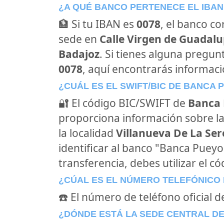
¿A QUÉ BANCO PERTENECE EL IBAN
🏦 Si tu IBAN es
0078
, el banco c
sede en
Calle Virgen de Guadalup
Badajoz
. Si tienes alguna pregun
0078
, aquí encontrarás informac
¿CUÁL ES EL SWIFT/BIC DE BANCA 
🔐 El código BIC/SWIFT de
Banca
proporciona información sobre la
la localidad
Villanueva De La Ser
identificar al banco "Banca Puey
transferencia, debes utilizar el c
¿CÚAL ES EL NÚMERO TELEFÓNICO
☎️ El número de teléfono oficial 
¿DÓNDE ESTÁ LA SEDE CENTRAL D