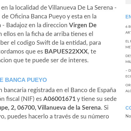
en la localidad de Villanueva De La Serena -
 de Oficina Banca Pueyo y esta en la
E
 - Badajoz en la direccion
Virgen De
6 
ART
n ellos en la ficha de arriba tienes el
EL
aber el codigo Swift de la entidad, para
ME
ecordamos que es
BAPUES22XXX
, te
DE
cion que te puede ser de interes.
MI
– 
EC
E BANCA PUEYO
OR
n bancaria registrada en el Banco de España
AL
ón fiscal (NIF) es
A06001671
y tiene su sede
pe, 2, 06700, Villanueva de la Serena
. Si
C
o, puedes hacerlo a través de su número
No