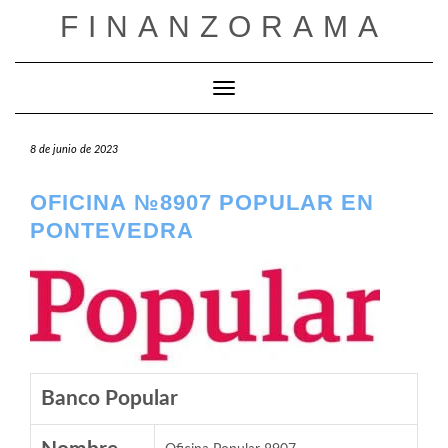
Saltar
FINANZORAMA
al
contenido
Cambiar modo de navegación
8 de junio de 2023
OFICINA №8907 POPULAR EN
PONTEVEDRA
Banco Popular