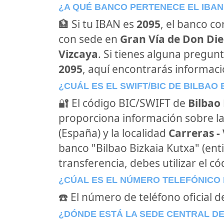
¿A QUÉ BANCO PERTENECE EL IBAN
🏦 Si tu IBAN es
2095
, el banco c
con sede en
Gran Vía de Don Die
Vizcaya
. Si tienes alguna pregun
2095
, aquí encontrarás informaci
¿CUÁL ES EL SWIFT/BIC DE BILBAO 
🔐 El código BIC/SWIFT de
Bilbao
proporciona información sobre la 
(España) y la localidad
Carreras -
banco "Bilbao Bizkaia Kutxa" (en
transferencia, debes utilizar el c
¿CÚAL ES EL NÚMERO TELEFÓNICO 
☎️ El número de teléfono oficial d
¿DÓNDE ESTÁ LA SEDE CENTRAL DE