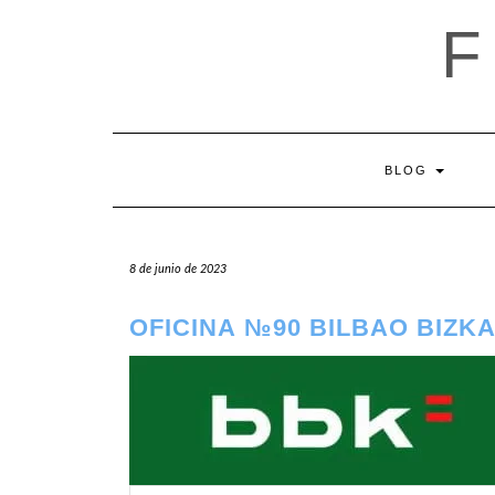
Saltar
al
contenido
BLOG
8 de junio de 2023
OFICINA №90 BILBAO BIZK