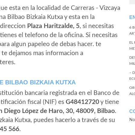
ue esta en la localidad de Carreras - Vizcaya
na Bilbao Bizkaia Kutxa y esta en la
E
a direccion
Plaza Haritzalde, 5
, si necesitas
6 
ART
tienes el telefono de la oficina. Si necesitas
EL
 para algun papeleo de debas hacer. te
ME
, te dejamos mas informacion a
DE
teres.
MI
– 
EC
 BILBAO BIZKAIA KUTXA
OR
stitución bancaria registrada en el Banco de
AL
tificación fiscal (NIF) es
G48412720
y tiene
n Diego López de Haro, 30, 48009, Bilbao
.
C
zkaia Kutxa, puedes hacerlo a través de su
No
45 566
.