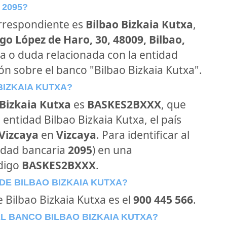
 2095?
orrespondiente es
Bilbao Bizkaia Kutxa
,
go López de Haro, 30, 48009, Bilbao,
ta o duda relacionada con la entidad
ón sobre el banco "Bilbao Bizkaia Kutxa".
BIZKAIA KUTXA?
 Bizkaia Kutxa
es
BASKES2BXXX
, que
entidad Bilbao Bizkaia Kutxa, el país
 Vizcaya
en
Vizcaya
. Para identificar al
tidad bancaria
2095
) en una
ódigo
BASKES2BXXX
.
DE BILBAO BIZKAIA KUTXA?
e Bilbao Bizkaia Kutxa es el
900 445 566
.
L BANCO BILBAO BIZKAIA KUTXA?