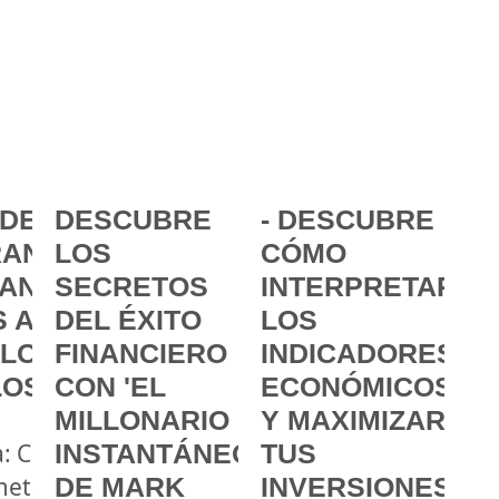
DE LA
DESCUBRE
- DESCUBRE
ANCIA:
LOS
CÓMO
ANZAR
SECRETOS
INTERPRETAR
 A
DEL ÉXITO
LOS
 LOS
FINANCIERO
INDICADORES
LOS
CON 'EL
ECONÓMICOS
MILLONARIO
Y MAXIMIZAR
a: Cómo
INSTANTÁNEO'
TUS
metas
DE MARK
INVERSIONES