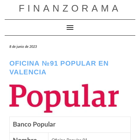
Saltar
FINANZORAMA
al
contenido
Cambiar modo de navegación
8 de junio de 2023
OFICINA №91 POPULAR EN
VALENCIA
Banco Popular