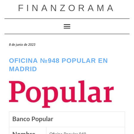
Saltar
FINANZORAMA
al
contenido
Cambiar modo de navegación
8 de junio de 2023
OFICINA №948 POPULAR EN
MADRID
Banco Popular