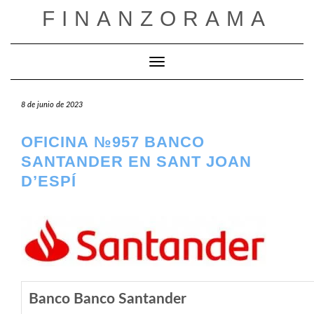
Saltar
FINANZORAMA
al
contenido
Cambiar modo de navegación
8 de junio de 2023
OFICINA №957 BANCO
SANTANDER EN SANT JOAN
D’ESPÍ
Banco Banco Santander