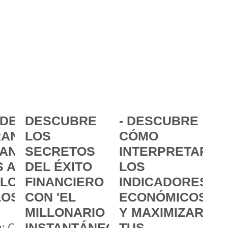
DE LA
DESCUBRE
- DESCUBRE
ANCIA:
LOS
CÓMO
ANZAR
SECRETOS
INTERPRETAR
 A
DEL ÉXITO
LOS
 LOS
FINANCIERO
INDICADORES
LOS
CON 'EL
ECONÓMICOS
MILLONARIO
Y MAXIMIZAR
a: Cómo
INSTANTÁNEO'
TUS