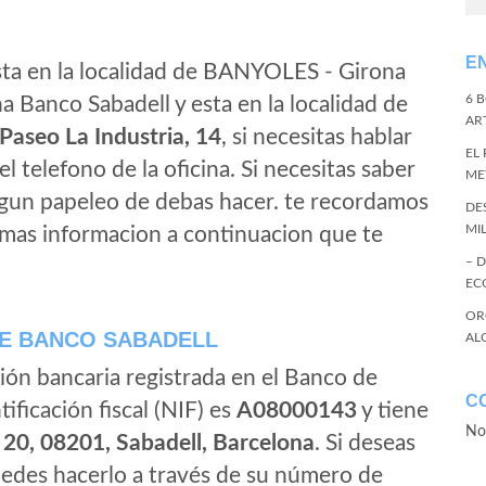
E
ta en la localidad de BANYOLES - Girona
6 
a Banco Sabadell y esta en la localidad de
ART
Paseo La Industria, 14
, si necesitas hablar
EL
 el telefono de la oficina. Si necesitas saber
ME
algun papeleo de debas hacer. te recordamos
DE
MI
 mas informacion a continuacion que te
– 
EC
OR
E BANCO SABADELL
AL
ión bancaria registrada en el Banco de
C
tificación fiscal (NIF) es
A08000143
y tiene
No
 20, 08201, Sabadell, Barcelona
. Si deseas
edes hacerlo a través de su número de