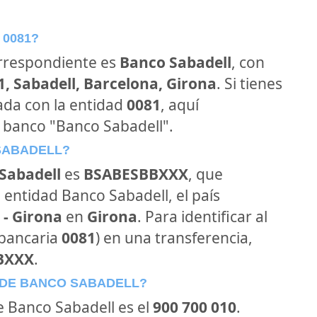
 0081?
orrespondiente es
Banco Sabadell
, con
1, Sabadell, Barcelona, Girona
. Si tienes
ada con la entidad
0081
, aquí
 banco "Banco Sabadell".
 SABADELL?
Sabadell
es
BSABESBBXXX
, que
 entidad Banco Sabadell, el país
- Girona
en
Girona
. Para identificar al
 bancaria
0081
) en una transferencia,
BXXX
.
 DE BANCO SABADELL?
de Banco Sabadell es el
900 700 010
.