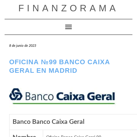
Saltar
FINANZORAMA
al
contenido
Cambiar modo de navegación
8 de junio de 2023
OFICINA №99 BANCO CAIXA
GERAL EN MADRID
Banco Banco Caixa Geral