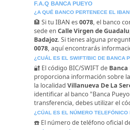
F.A.Q BANCA PUEYO
¿A QUÉ BANCO PERTENECE EL IBAN
🏦 Si tu IBAN es
0078
, el banco c
sede en
Calle Virgen de Guadalup
Badajoz
. Si tienes alguna pregun
0078
, aquí encontrarás informac
¿CUÁL ES EL SWIFT/BIC DE BANCA 
🔐 El código BIC/SWIFT de
Banca
proporciona información sobre la
la localidad
Villanueva De La Ser
identificar al banco "Banca Puey
transferencia, debes utilizar el c
¿CÚAL ES EL NÚMERO TELEFÓNICO
☎️ El número de teléfono oficial 