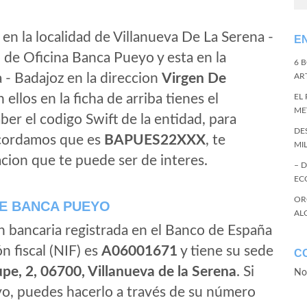
en la localidad de Villanueva De La Serena -
E
 de Oficina Banca Pueyo y esta en la
6 
 - Badajoz en la direccion
Virgen De
ART
n ellos en la ficha de arriba tienes el
EL
ME
aber el codigo Swift de la entidad, para
DE
ecordamos que es
BAPUES22XXX
, te
MI
cion que te puede ser de interes.
– 
EC
OR
E BANCA PUEYO
AL
n bancaria registrada en el Banco de España
ón fiscal (NIF) es
A06001671
y tiene su sede
C
pe, 2, 06700, Villanueva de la Serena
. Si
No
o, puedes hacerlo a través de su número