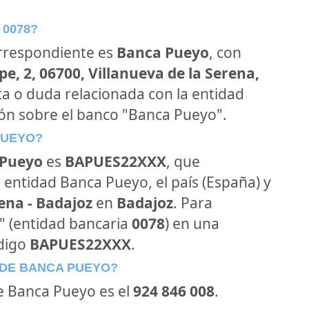
 0078?
orrespondiente es
Banca Pueyo
, con
e, 2, 06700, Villanueva de la Serena,
ta o duda relacionada con la entidad
ión sobre el banco "Banca Pueyo".
PUEYO?
 Pueyo
es
BAPUES22XXX
, que
 entidad Banca Pueyo, el país (España) y
ena - Badajoz
en
Badajoz
. Para
o" (entidad bancaria
0078
) en una
ódigo
BAPUES22XXX
.
 DE BANCA PUEYO?
de Banca Pueyo es el
924 846 008
.